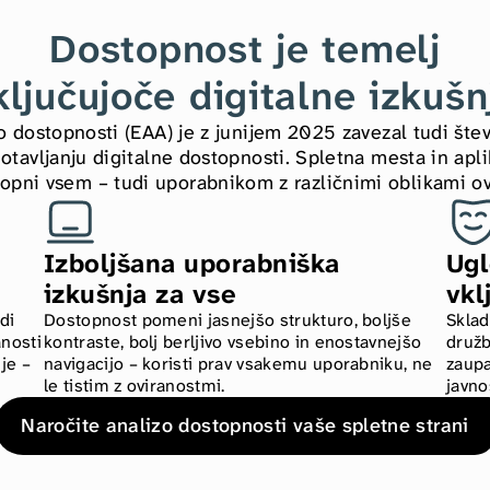
Dostopnost je temelj
ključujoče digitalne izkušn
o dostopnosti (EAA) je z junijem 2025 zavezal tudi štev
otavljanju digitalne dostopnosti. Spletna mesta in apli
topni vsem – tudi uporabnikom z različnimi oblikami ov
Izboljšana uporabniška 
Ugl
izkušnja za vse
vkl
i 
Dostopnost pomeni jasnejšo strukturo, boljše 
Sklad
nosti 
kontraste, bolj berljivo vsebino in enostavnejšo 
družb
je – 
navigacijo – koristi prav vsakemu uporabniku, ne 
zaupa
le tistim z oviranostmi.
javno
Naročite analizo dostopnosti vaše spletne strani