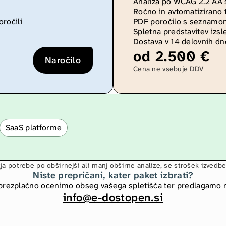
Analiza po WCAG 2.2 AA 
Ročno in avtomatizirano 
ročili
PDF poročilo s seznamom 
Spletna predstavitev izs
Dostava v 14 delovnih d
od 2.500 €
Naročilo
Cena ne vsebuje DDV
SaaS platforme
ja potrebe po obširnejši ali manj obširne analize, se strošek izvedbe
Niste prepričani, kater paket izbrati?
n brezplačno ocenimo obseg vašega spletišča ter predlagamo n
info@e-dostopen.si