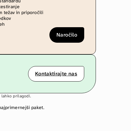
standardu
testiranje
težav in priporočili
ledkov
neh
Naročilo
Kontaktirajte nas
 lahko prilagodi.
ajprimernejši paket.