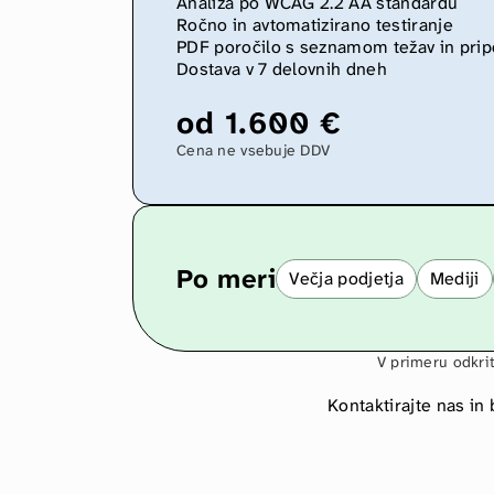
Analiza po WCAG 2.2 AA standardu
Ročno in avtomatizirano testiranje
PDF poročilo s seznamom težav in pripo
Dostava v 7 delovnih dneh
od 1.600 €
Cena ne vsebuje DDV
Po meri
Večja podjetja
Mediji
V primeru odkrit
Kontaktirajte nas i