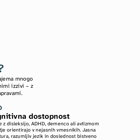
?
zajema mnogo 
mi izzivi – z 
apravami.
nitivna dostopnost
e z disleksijo, ADHD, demenco ali avtizmom 
žje orientirajo v nejasnih vmesnikih. Jasna 
tura, razumljiv jezik in doslednost bistveno 