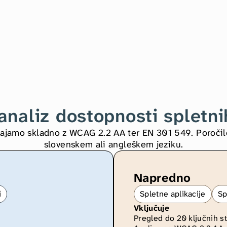
analiz dostopnosti spletni
vajamo skladno z WCAG 2.2 AA ter EN 301 549. Poročilo
slovenskem ali angleškem jeziku.
Napredno
i
Spletne aplikacije
Sp
Vključuje
Pregled do 20 ključnih st