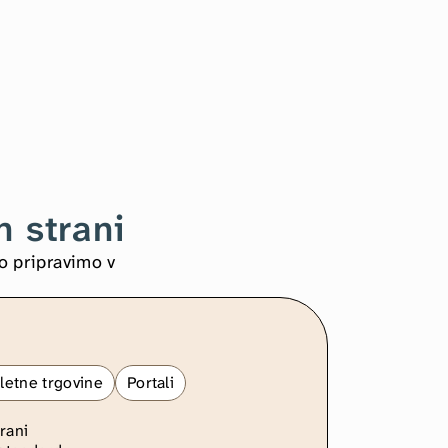
h strani
 pripravimo v 
letne trgovine
Portali
rani