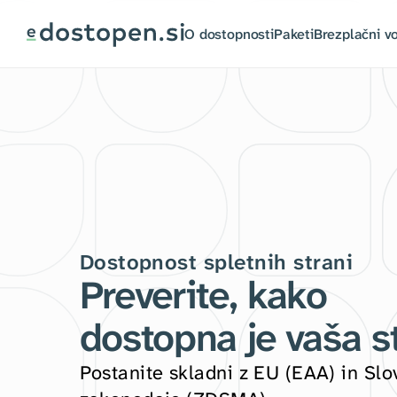
Skoči
na
O dostopnosti
Paketi
Brezplačni v
vsebino
Dostopnost spletnih strani
Preverite, kako 
dostopna je vaša s
Postanite skladni z EU (EAA) in Slo