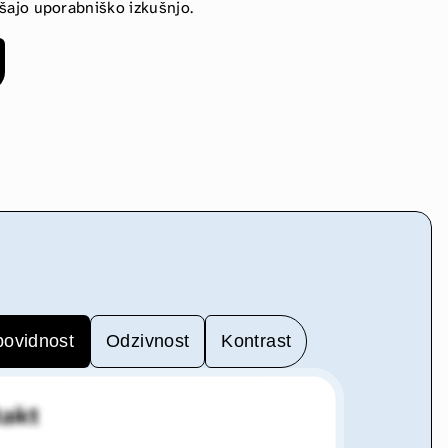
jšajo uporabniško izkušnjo.
bovidnost
Odzivnost
Kontrast