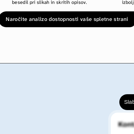
besedil pri slikah in skritih opisov.
izbol
Naročite analizo dostopnosti vaše spletne strani
Sla