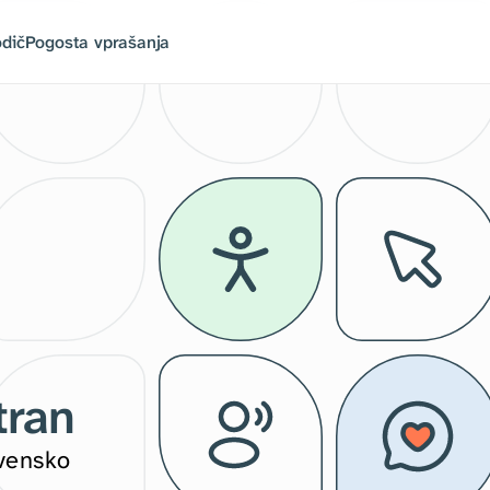
odič
Pogosta vprašanja
tran
vensko 