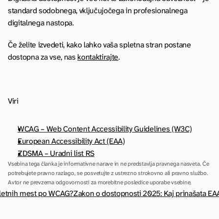
standard sodobnega, vključujočega in profesionalnega 
digitalnega nastopa.
Če želite izvedeti, kako lahko vaša spletna stran postane 
dostopna za vse, nas 
kontaktirajte
.
Viri
WCAG – Web Content Accessibility Guidelines (W3C)
European Accessibility Act (EAA)
ZDSMA – Uradni list RS
Vsebina tega članka je informativne narave in ne predstavlja pravnega nasveta. Če 
potrebujete pravno razlago, se posvetujte z ustrezno strokovno ali pravno službo. 
Avtor ne prevzema odgovornosti za morebitne posledice uporabe vsebine.
spletnih mest po WCAG?
Zakon o dostopnosti 2025: Kaj prinašata EA