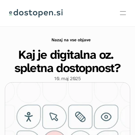
Skoči
na
vsebino
O dostopnosti
Objave
Nazaj na vse objave
Kaj je digitalna oz. 
spletna dostopnost?
Kontakt
10. maj 2025