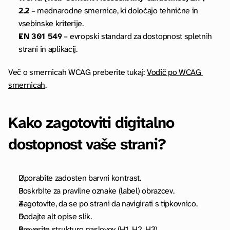
2.2
 – mednarodne smernice, ki določajo tehnične in 
vsebinske kriterije.
EN 301 549
 – evropski standard za dostopnost spletnih 
strani in aplikacij.
Več o smernicah WCAG preberite tukaj: 
Vodič po WCAG 
smernicah
.
Kako zagotoviti digitalno 
dostopnost vaše strani?
Uporabite zadosten barvni kontrast.
Poskrbite za pravilne oznake (label) obrazcev.
Zagotovite, da se po strani da navigirati s tipkovnico.
Dodajte alt opise slik.
Preverite strukturo naslovov (H1, H2, H3).